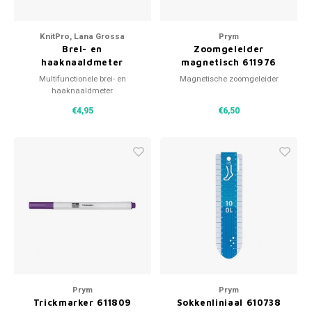
KnitPro, Lana Grossa
Prym
Brei- en
Zoomgeleider
haaknaaldmeter
magnetisch 611976
Multifunctionele brei- en
Magnetische zoomgeleider
haaknaaldmeter
€4,95
€6,50
Prym
Prym
Trickmarker 611809
Sokkenliniaal 610738