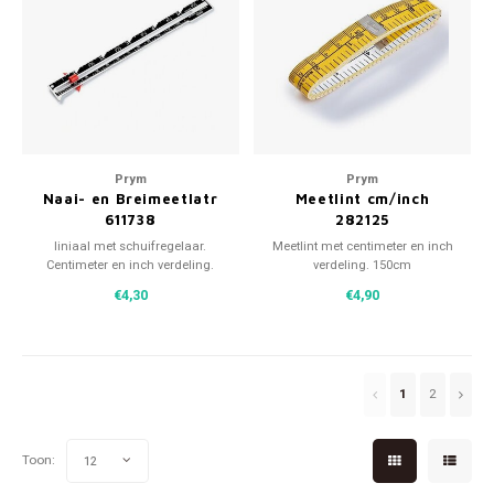
Prym
Prym
Naai- en Breimeetlatr
Meetlint cm/inch
611738
282125
liniaal met schuifregelaar.
Meetlint met centimeter en inch
Centimeter en inch verdeling.
verdeling. 150cm
Metaal.
€4,30
€4,90
1
2
Toon:
12