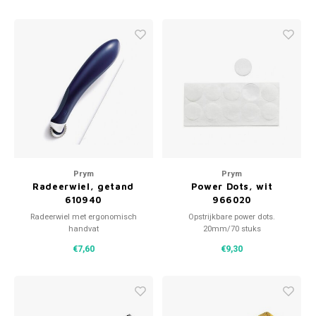
Prym
Prym
Radeerwiel, getand
Power Dots, wit
610940
966020
Radeerwiel met ergonomisch
Opstrijkbare power dots.
handvat
20mm/70 stuks
€7,60
€9,30