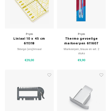
Sterr
Patches
Colour
Repareren
Ton-s
Prym
Prym
Ritsen
Liniaal 10 x 45 cm
Thermo gevoelige
iWool
611318
markeerpen 611607
Spelden en vastmaken
Stevige (snij)liniaal
Markeerpen, blauw en wit. 2
Grote
stuks
Overige fournituren
€29,00
€9,90
Boter
Per L
Kabel