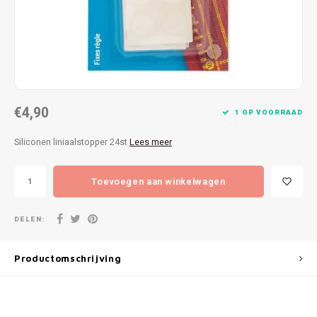
Patches
Sterr
Repareren
Colour
Ritsen
Ton-s
€4,90
Spelden en vastmaken
iWool
1 OP VOORRAAD
Siliconen liniaalstopper 24st
Lees meer
Overige fournituren
Grote
Toevoegen aan winkelwagen
Boter
Per L
DELEN:
Kabel
Productomschrijving