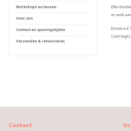
Workshops en lessen
Elke donder
en werk aan 
Over ons
Entree is €
Contact en openingstijden
Craft Night,
Verzenden & retourneren
Contact
Vo