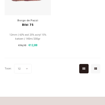
Patches
Sterr
Repareren
Colour
Borgo de Pazzi
Bibi 75
Ritsen
Ton-s
12mm | 60% wol 25% acryl 15%
Spelden en vastmaken
iWool
katoen | 140m/200gr
€12,88
€16,10
Overige fournituren
Grote
Boter
Toon:
12
Per L
Kabel