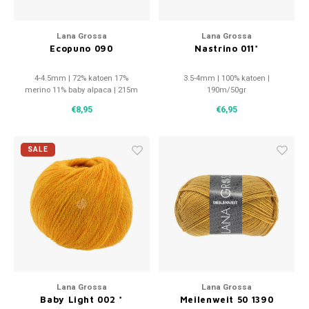
Lana Grossa
Lana Grossa
Ecopuno 090
Nastrino 011*
4-4.5mm | 72% katoen 17%
3.5-4mm | 100% katoen |
merino 11% baby alpaca | 215m
190m/50gr
€8,95
€6,95
SALE
Lana Grossa
Lana Grossa
Baby Light 002 *
Meilenweit 50 1390