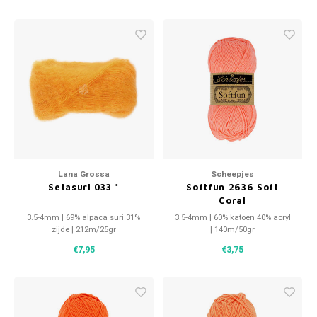
Lana Grossa
Scheepjes
Setasuri 033 *
Softfun 2636 Soft
Coral
3.5-4mm | 69% alpaca suri 31%
3.5-4mm | 60% katoen 40% acryl
zijde | 212m/25gr
| 140m/50gr
€7,95
€3,75