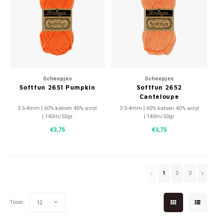
Scheepjes
Scheepjes
Softfun 2651 Pumpkin
Softfun 2652
Canteloupe
3.5-4mm | 60% katoen 40% acryl
3.5-4mm | 60% katoen 40% acryl
| 140m/50gr
| 140m/50gr
€3,75
€3,75
1
2
3
Toon:
12