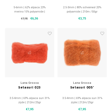
5-6mm | 62% alpaca 23%
2.5-3mm | 80% scheerwol 20%
merino 15% polyamide |
polyamide | 210m /50gr
180m/50gr
€6,36
€3,75
€7,95
Lana Grossa
Lana Grossa
Setasuri 023
Setasuri 005*
3.5-4mm | 69% alpaca suri 31%
3.5-4mm | 69% alpaca suri 31%
zijde | 212m/25gr
zijde | 212m/25gr
€7,95
€7,95