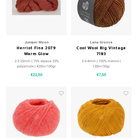
Patches
Sterr
Repareren
Colour
Ritsen
Ton-s
Juniper Moon
Lana Grossa
Herriot Fine 2079
Cool Wool Big Vintage
Spelden en vastmaken
iWool
Warm Glow
7183
2-3.25mm | 75% alpaca 25%
3.5-4mm | 100% merino |
Overige fournituren
Grote
polyamide | 420m/100gr
120m/50gr
€22,50
€7,50
Boter
Per L
Kabel