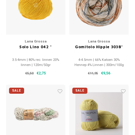
Patches
Sterr
Repareren
Colour
Ritsen
Ton-s
Lana Grossa
Lana Grossa
Solo Lino 042 *
Gomitolo Hippie 3038*
Spelden en vastmaken
iWool
3.5-4mm | 80% rec. linnen 20%
4-4.5mm | 66% Katoen 30%
Overige fournituren
Grote
linnen | 120m/50gr
Hennep 4% Linnen | 300m/100g
€2,75
€9,56
€5,50
€11,95
Boter
SALE
SALE
Per L
Kabel