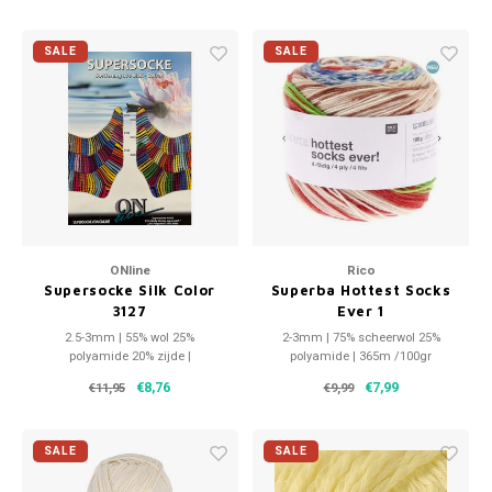
SALE
SALE
ONline
Rico
Supersocke Silk Color
Superba Hottest Socks
3127
Ever 1
2.5-3mm | 55% wol 25%
2-3mm | 75% scheerwol 25%
polyamide 20% zijde |
polyamide | 365m /100gr
400m/100gr
€8,76
€7,99
€11,95
€9,99
SALE
SALE