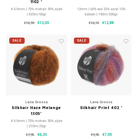
1102 *
4.5-5mm | 70% mohair 30% zijde
12mm | 60% wol 25% acryl 15%
| 425m/50gr
katoen | 140m/200gr
€13,50
€12,88
€16,90
€16,10
SALE
SALE
Lana Grossa
Lana Grossa
Silkhair Haze Melange
Silkhair Print 402 *
1305*
4.5-5mm | 70% mohair 30% zijde
| 210m/25gr
€6,35
€7,95
€7,95
€9,95