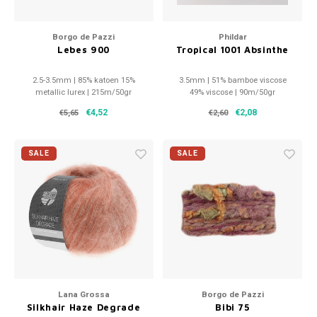
Borgo de Pazzi
Phildar
Lebes 900
Tropical 1001 Absinthe
2.5-3.5mm | 85% katoen 15%
3.5mm | 51% bamboe viscose
metallic lurex | 215m/50gr
49% viscose | 90m/50gr
€4,52
€2,08
€5,65
€2,60
SALE
SALE
Lana Grossa
Borgo de Pazzi
Silkhair Haze Degrade
Bibi 75