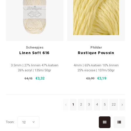
Scheepjes
Phildar
Linen Soft 616
Rustique Poussin
3.5mm | 27% linnen 47% katoen
4mm | 65% katoen 10% linnen
26% acryl | 135m/50gr
25% viscose | 107m/50gr
€3,32
€3,19
€4,15
€3,99
1
2
3
4
5
22
Toon:
12