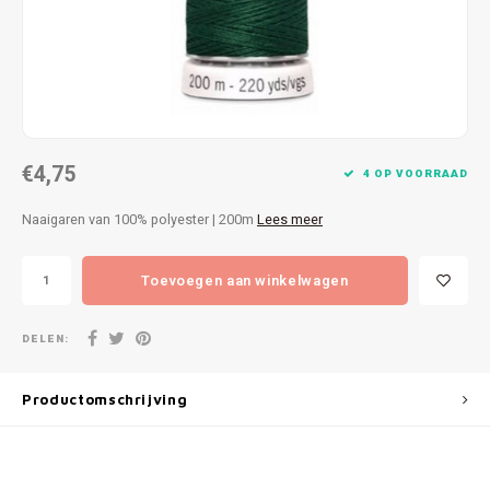
Patches
Sterr
Repareren
Colour
Ritsen
Ton-s
€4,75
Spelden en vastmaken
iWool
4 OP VOORRAAD
Naaigaren van 100% polyester | 200m
Lees meer
Overige fournituren
Grote
Toevoegen aan winkelwagen
Boter
Per L
DELEN:
Kabel
Productomschrijving