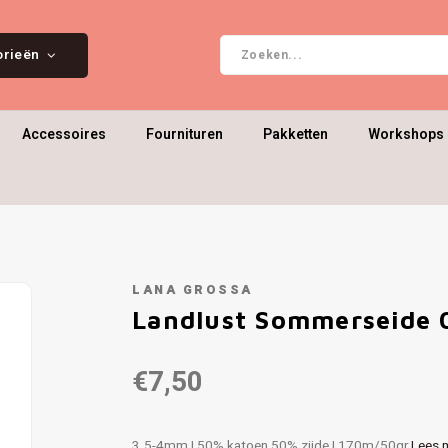
orieën
Accessoires
Fournituren
Pakketten
Workshops 
LANA GROSSA
Landlust Sommerseide 
€7,50
3.5-4mm | 50% katoen 50% zijde | 170m/50gr
Lees 