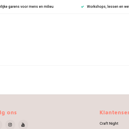
rlijke garens voor mens en milieu
Workshops, lessen en weke
lg ons
Klantense
Craft Night