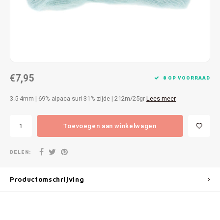
Patches
Sterr
Repareren
Colour
Ritsen
Ton-s
€7,95
Spelden en vastmaken
iWool
8 OP VOORRAAD
3.5-4mm | 69% alpaca suri 31% zijde | 212m/25gr
Lees meer
Overige fournituren
Grote
Toevoegen aan winkelwagen
Boter
Per L
DELEN:
Kabel
Productomschrijving