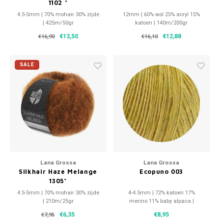
1102 *
4.5-5mm | 70% mohair 30% zijde
12mm | 60% wol 25% acryl 15%
| 425m/50gr
katoen | 140m/200gr
€13,50
€12,88
€16,90
€16,10
SALE
Lana Grossa
Lana Grossa
Silkhair Haze Melange
Ecopuno 003
1305*
4.5-5mm | 70% mohair 30% zijde
4-4.5mm | 72% katoen 17%
| 210m/25gr
merino 11% baby alpaca |
215m/50gr
€6,35
€8,95
€7,95