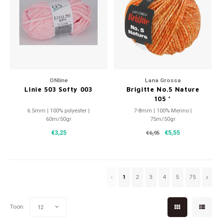
ONline
Lana Grossa
Linie 503 Softy 003
Brigitte No.5 Nature
105 *
6.5mm | 100% polyester |
7-8mm | 100% Merino |
60m/50gr
75m/50gr
€3,25
€5,55
€6,95
1
2
3
4
5
75
Toon:
12