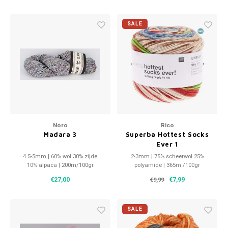
SALE
Noro
Rico
Madara 3
Superba Hottest Socks
Ever 1
4.5-5mm | 60% wol 30% zijde
2-3mm | 75% scheerwol 25%
10% alpaca | 200m/100gr
polyamide | 365m /100gr
€27,00
€7,99
€9,99
SALE