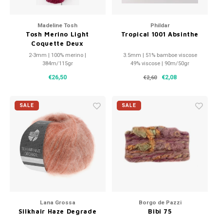
Madeline Tosh
Phildar
Tosh Merino Light
Tropical 1001 Absinthe
Coquette Deux
2-3mm | 100% merino |
3.5mm | 51% bamboe viscose
384m/115gr
49% viscose | 90m/50gr
€26,50
€2,08
€2,60
SALE
SALE
Lana Grossa
Borgo de Pazzi
Silkhair Haze Degrade
Bibi 75