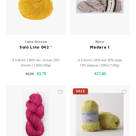
Patches
Sterr
Repareren
Colour
Ritsen
Ton-s
Lana Grossa
Noro
Solo Lino 042 *
Madara 1
Spelden en vastmaken
iWool
3.5-4mm | 80% rec. linnen 20%
4.5-5mm | 60% wol 30% zijde
Overige fournituren
Grote
linnen | 120m/50gr
10% alpaca | 200m/100gr
€2,75
€27,00
€5,50
Boter
SALE
Per L
Kabel