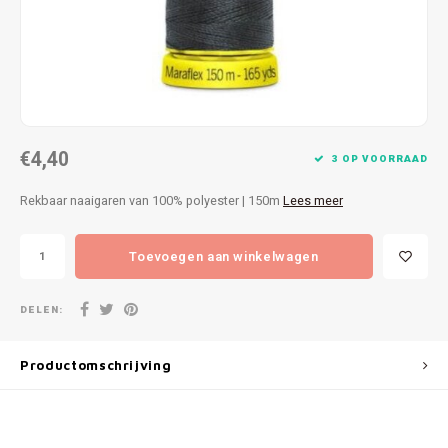
Patches
Sterr
Repareren
Colour
Ritsen
Ton-s
€4,40
Spelden en vastmaken
iWool
3 OP VOORRAAD
Rekbaar naaigaren van 100% polyester | 150m
Lees meer
Overige fournituren
Grote
Toevoegen aan winkelwagen
Boter
Per L
DELEN:
Kabel
Productomschrijving