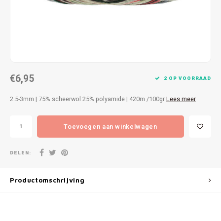
Patches
Sterr
Repareren
Colour
Ritsen
Ton-s
€6,95
Spelden en vastmaken
iWool
2 OP VOORRAAD
2.5-3mm | 75% scheerwol 25% polyamide | 420m /100gr
Lees meer
Overige fournituren
Grote
Toevoegen aan winkelwagen
Boter
Per L
DELEN:
Kabel
Productomschrijving