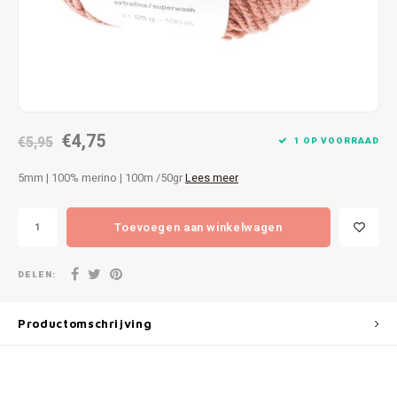
Patches
Sterr
Repareren
Colour
Ritsen
Ton-s
€4,75
Spelden en vastmaken
€5,95
iWool
1 OP VOORRAAD
5mm | 100% merino | 100m /50gr
Lees meer
Overige fournituren
Grote
Toevoegen aan winkelwagen
Boter
Per L
DELEN:
Kabel
Productomschrijving