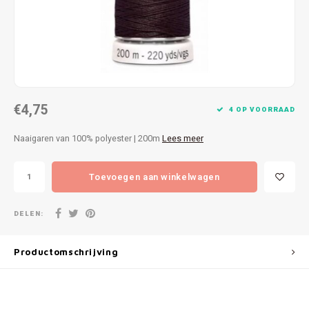
Patches
Sterr
Repareren
Colour
Ritsen
Ton-s
€4,75
Spelden en vastmaken
iWool
4 OP VOORRAAD
Naaigaren van 100% polyester | 200m
Lees meer
Overige fournituren
Grote
Toevoegen aan winkelwagen
Boter
Per L
DELEN:
Kabel
Productomschrijving