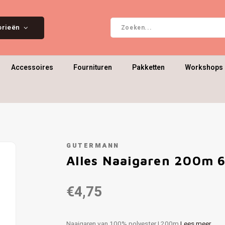
orieën
Accessoires
Fournituren
Pakketten
Workshops 
GUTERMANN
Alles Naaigaren 200m 
€4,75
Naaigaren van 100% polyester | 200m
Lees meer