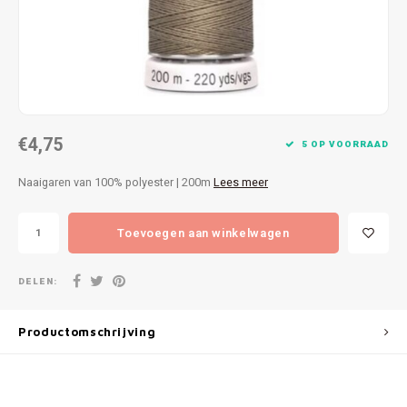
Patches
Sterr
Repareren
Colour
Ritsen
Ton-s
€4,75
Spelden en vastmaken
iWool
5 OP VOORRAAD
Naaigaren van 100% polyester | 200m
Lees meer
Overige fournituren
Grote
Toevoegen aan winkelwagen
Boter
Per L
DELEN:
Kabel
Productomschrijving