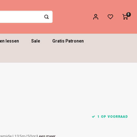
0
en lessen
Sale
Gratis Patronen
1 OP VOORRAAD
yamide | 135m/50gr
Lees meer