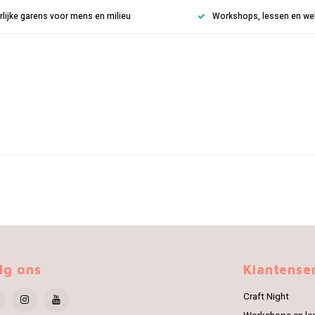
rlijke garens voor mens en milieu
Workshops, lessen en weke
lg ons
Klantense
Craft Night