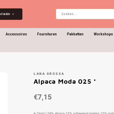
orieën
Accessoires
Fournituren
Pakketten
Workshops 
LANA GROSSA
Alpaca Moda 025 *
€7,15
6-7mm | 74% alpaca 13% scheerwol merino 13% pol