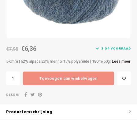
Patches
Sterr
Repareren
Colour
Ritsen
Ton-s
€6,36
Spelden en vastmaken
€7,95
iWool
3 OP VOORRAAD
5-6mm | 62% alpaca 23% merino 15% polyamide | 180m/50gr
Lees meer
Overige fournituren
Grote
Toevoegen aan winkelwagen
Boter
Per L
DELEN:
Kabel
Productomschrijving