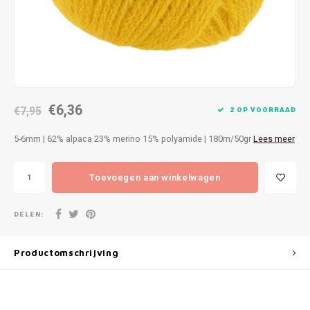
Patches
Sterr
Repareren
Colour
Ritsen
Ton-s
€6,36
Spelden en vastmaken
€7,95
iWool
2 OP VOORRAAD
5-6mm | 62% alpaca 23% merino 15% polyamide | 180m/50gr
Lees meer
Overige fournituren
Grote
Toevoegen aan winkelwagen
Boter
Per L
DELEN:
Kabel
Productomschrijving