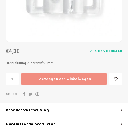
Patches
Sterr
Repareren
Colour
Ritsen
Ton-s
Spelden en vastmaken
iWool
€4,30
4 OP VOORRAAD
Overige fournituren
Grote
Bikinisluiting kunststof 25mm
Boter
Toevoegen aan winkelwagen
Per L
DELEN:
Kabel
Productomschrijving
Gerelateerde producten