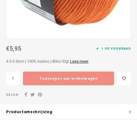
Patches
Sterr
Repareren
Colour
Ritsen
Ton-s
€5,95
Spelden en vastmaken
iWool
1 OP VOORRAAD
4.5-5.5mm | 100% merino | 80m/50gr
Lees meer
Overige fournituren
Grote
Toevoegen aan winkelwagen
Boter
Per L
DELEN:
Kabel
Productomschrijving