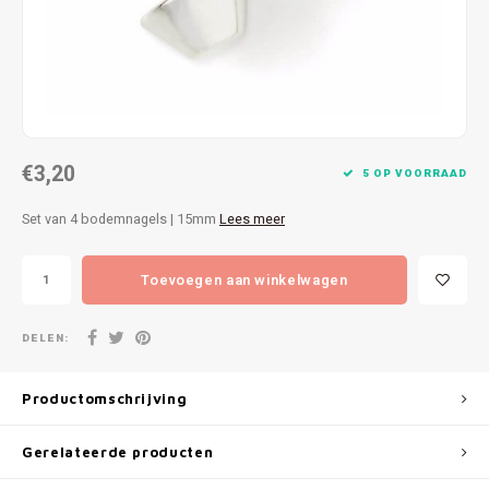
Patches
Sterr
Repareren
Colour
Ritsen
Ton-s
€3,20
Spelden en vastmaken
iWool
5 OP VOORRAAD
Set van 4 bodemnagels | 15mm
Lees meer
Overige fournituren
Grote
Toevoegen aan winkelwagen
Boter
Per L
DELEN:
Kabel
Productomschrijving
Gerelateerde producten