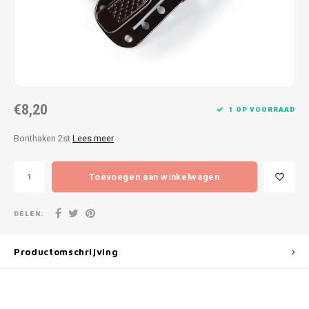
Patches
Sterr
Repareren
Colour
Ritsen
Ton-s
€8,20
Spelden en vastmaken
iWool
1 OP VOORRAAD
Bonthaken 2st
Lees meer
Overige fournituren
Grote
Toevoegen aan winkelwagen
Boter
Per L
DELEN:
Kabel
Productomschrijving