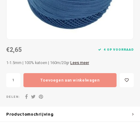
Patches
Sterr
Repareren
Colour
Ritsen
Ton-s
€2,65
Spelden en vastmaken
iWool
4 OP VOORRAAD
1-1.5mm | 100% katoen | 160m/20gr
Lees meer
Overige fournituren
Grote
Toevoegen aan winkelwagen
Boter
Per L
DELEN:
Kabel
Productomschrijving