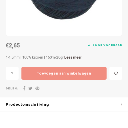
Patches
Sterr
Repareren
Colour
Ritsen
Ton-s
€2,65
Spelden en vastmaken
iWool
10 OP VOORRAAD
1-1.5mm | 100% katoen | 160m/20gr
Lees meer
Overige fournituren
Grote
Toevoegen aan winkelwagen
Boter
Per L
DELEN:
Kabel
Productomschrijving