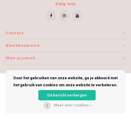
Patches
Volg ons
Sterr
Repareren
Colour
Ritsen
Ton-s
Contact
Klantenservice
Spelden en vastmaken
iWool
Mijn account
Overige fournituren
Grote
Boter
Door het gebruiken van onze website, ga je akkoord met
het gebruik van cookies om onze website te verbeteren.
Per L
© Copyright 2026 iWoolly - Theme by
Shopmonkey
Dit bericht verbergen
Kabel
Meer over cookies »