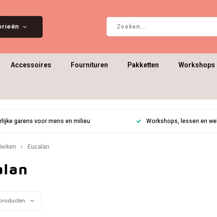
orieën
Accessoires
Fournituren
Pakketten
Workshops 
rlijke garens voor mens en milieu
Workshops, lessen en weke
erken
Eucalan
alan
producten