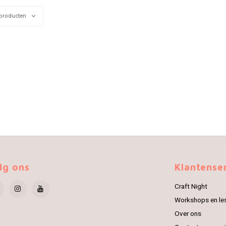
producten
lg ons
Klantense
Craft Night
Workshops en le
Over ons