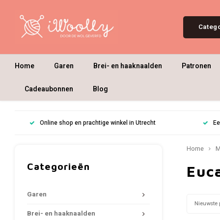
Categ
Home
Garen
Brei- en haaknaalden
Patronen
Cadeaubonnen
Blog
Online shop en prachtige winkel in Utrecht
Ee
Home
M
Categorieën
Euc
Garen
Nieuwste 
Brei- en haaknaalden