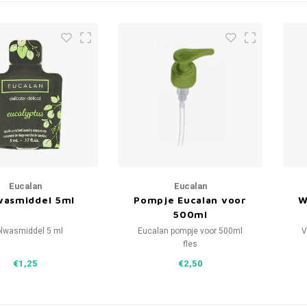
Eucalan
Eucalan
wasmiddel 5ml
Pompje Eucalan voor
W
500ml
lwasmiddel 5 ml
Eucalan pompje voor 500ml
V
fles
€1,25
€2,50