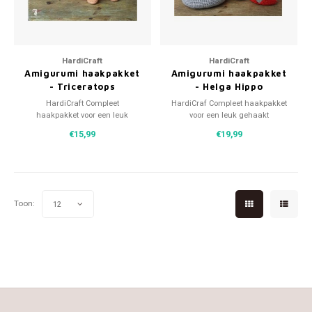
Patches
Sterr
Repareren
Colour
HardiCraft
HardiCraft
Amigurumi haakpakket
Amigurumi haakpakket
Ritsen
Ton-s
- Triceratops
- Helga Hippo
HardiCraft Compleet
HardiCraf Compleet haakpakket
Spelden en vastmaken
iWool
haakpakket voor een leuk
voor een leuk gehaakt
gehaakt knuffeltje.
knuffeltje.
€15,99
€19,99
Overige fournituren
Grote
Boter
Toon:
12
Per L
Kabel