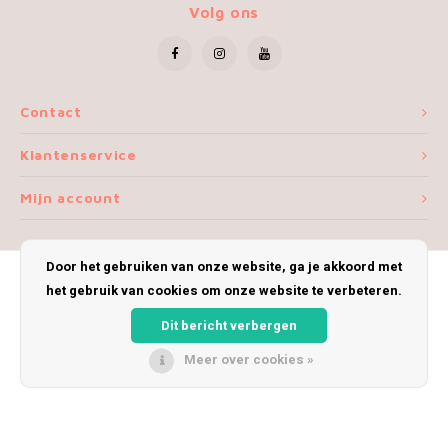
Patches
Volg ons
Sterr
Repareren
Colour
Ritsen
Ton-s
Contact
Klantenservice
Spelden en vastmaken
iWool
Mijn account
Overige fournituren
Grote
Boter
Door het gebruiken van onze website, ga je akkoord met
het gebruik van cookies om onze website te verbeteren.
Per L
© Copyright 2026 iWoolly - Theme by
Shopmonkey
Dit bericht verbergen
Kabel
Meer over cookies »