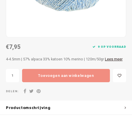
Patches
Sterr
Repareren
Colour
Ritsen
Ton-s
€7,95
Spelden en vastmaken
iWool
9 OP VOORRAAD
4-4.5mm | 57% alpaca 33% katoen 10% merino | 120m/50gr
Lees meer
Overige fournituren
Grote
Toevoegen aan winkelwagen
Boter
Per L
DELEN:
Kabel
Productomschrijving