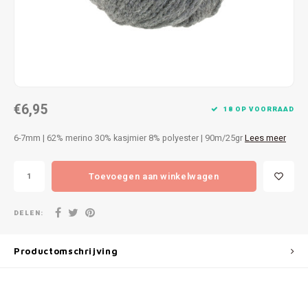
Patches
Sterr
Repareren
Colour
Ritsen
Ton-s
€6,95
Spelden en vastmaken
iWool
18 OP VOORRAAD
6-7mm | 62% merino 30% kasjmier 8% polyester | 90m/25gr
Lees meer
Overige fournituren
Grote
Toevoegen aan winkelwagen
Boter
Per L
DELEN:
Kabel
Productomschrijving