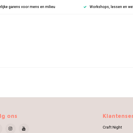
rlijke garens voor mens en milieu
Workshops, lessen en weke
lg ons
Klantense
Craft Night