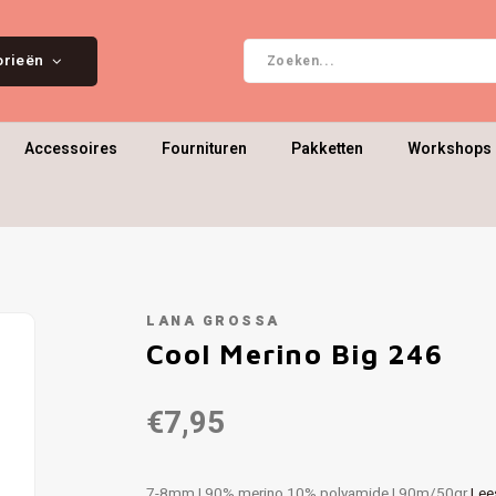
orieën
Accessoires
Fournituren
Pakketten
Workshops 
LANA GROSSA
Cool Merino Big 246
€7,95
7-8mm | 90% merino 10% polyamide | 90m/50gr
Lee