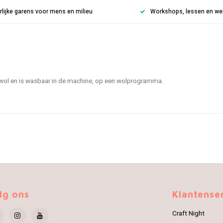
rlijke garens voor mens en milieu
Workshops, lessen en weke
owol en is wasbaar in de machine, op een wolprogramma.
lg ons
Klantense
Craft Night