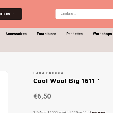
orieën
Accessoires
Fournituren
Pakketten
Workshops 
LANA GROSSA
Cool Wool Big 1611 *
€6,50
3.5-4mm | 100% merino | 120m/50gr
Lees meer