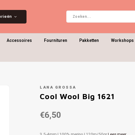
orieën
Accessoires
Fournituren
Pakketten
Workshops 
LANA GROSSA
Cool Wool Big 1621
€6,50
3.5-4mm | 100% merino | 120m/50gr
Lees meer