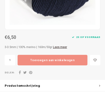
Patches
Sterr
Repareren
Colour
Ritsen
Ton-s
€6,50
Spelden en vastmaken
iWool
25 OP VOORRAAD
3-3.5mm | 100% merino | 160m/50gr
Lees meer
Overige fournituren
Grote
Toevoegen aan winkelwagen
Boter
Per L
DELEN:
Kabel
Productomschrijving