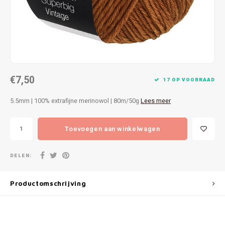
Patches
Sterr
Repareren
Colour
Ritsen
Ton-s
€7,50
Spelden en vastmaken
iWool
17 OP VOORRAAD
5.5mm | 100% extrafijne merinowol | 80m/50g
Lees meer
Overige fournituren
Grote
Toevoegen aan winkelwagen
Boter
Per L
DELEN:
Kabel
Productomschrijving