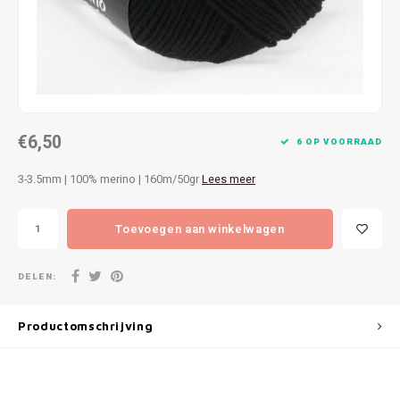
Patches
Sterr
Repareren
Colour
Ritsen
Ton-s
€6,50
Spelden en vastmaken
iWool
6 OP VOORRAAD
3-3.5mm | 100% merino | 160m/50gr
Lees meer
Overige fournituren
Grote
Toevoegen aan winkelwagen
Boter
Per L
DELEN:
Kabel
Productomschrijving