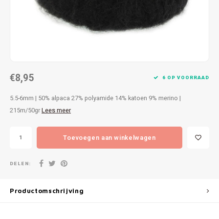
Patches
Sterr
Repareren
Colour
Ritsen
Ton-s
€8,95
Spelden en vastmaken
iWool
6 OP VOORRAAD
5.5-6mm | 50% alpaca 27% polyamide 14% katoen 9% merino |
Overige fournituren
Grote
215m/50gr
Lees meer
Boter
Toevoegen aan winkelwagen
Per L
DELEN:
Kabel
Productomschrijving