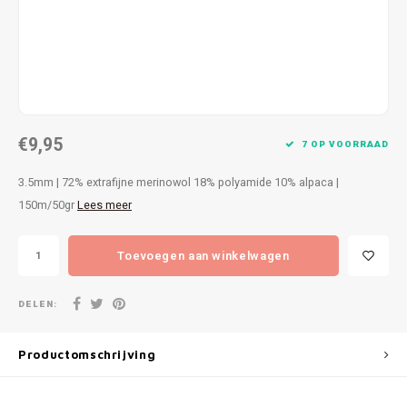
Patches
Sterr
Repareren
Colour
Ritsen
Ton-s
€9,95
Spelden en vastmaken
iWool
7 OP VOORRAAD
3.5mm | 72% extrafijne merinowol 18% polyamide 10% alpaca |
Overige fournituren
Grote
150m/50gr
Lees meer
Boter
Toevoegen aan winkelwagen
Per L
DELEN:
Kabel
Productomschrijving