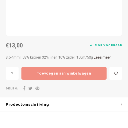
Patches
Sterr
Repareren
Colour
Ritsen
Ton-s
€13,00
Spelden en vastmaken
iWool
5 OP VOORRAAD
3.5-4mm | 58% katoen 32% linen 10% zijde | 150m/50g
Lees meer
Overige fournituren
Grote
Toevoegen aan winkelwagen
Boter
Per L
DELEN:
Kabel
Productomschrijving