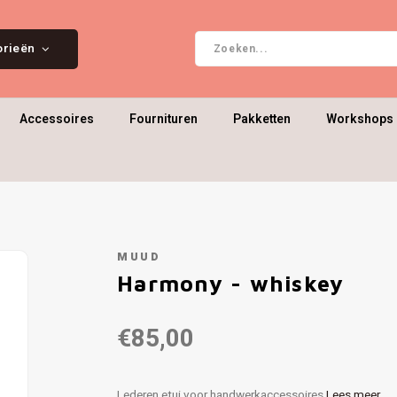
orieën
Accessoires
Fournituren
Pakketten
Workshops 
MUUD
Harmony - whiskey
€85,00
Lederen etui voor handwerkaccessoires
Lees meer