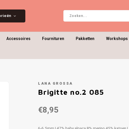
orieën
Accessoires
Fournituren
Pakketten
Workshops 
LANA GROSSA
Brigitte no.2 085
€8,95
6-6.5mm | 47% baby alpaca 8% merino 45% katoen 