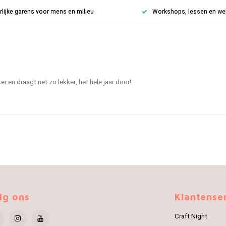
rlijke garens voor mens en milieu
Workshops, lessen en weke
r en draagt net zo lekker, het hele jaar door!
lg ons
Klantense
Craft Night