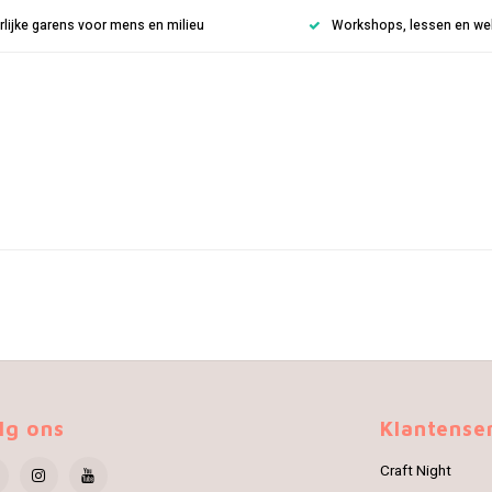
rlijke garens voor mens en milieu
Workshops, lessen en weke
lg ons
Klantense
Craft Night