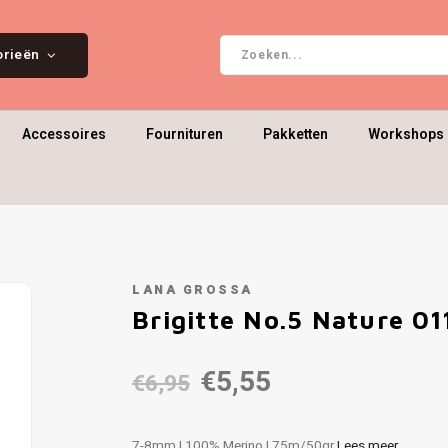
orieën
Accessoires
Fournituren
Pakketten
Workshops 
LANA GROSSA
Brigitte No.5 Nature 01
€5,55
€6,95
7-8mm | 100% Merino | 75m/50gr
Lees meer