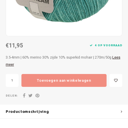
Patches
Sterr
Repareren
Colour
Ritsen
Ton-s
€11,95
Spelden en vastmaken
iWool
4 OP VOORRAAD
3.5-4mm | 60% merino 30% zijde 10% superkid mohair | 270m/50g
Lees
Overige fournituren
Grote
meer
Boter
Toevoegen aan winkelwagen
Per L
DELEN:
Kabel
Productomschrijving