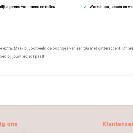
rlijke garens voor mens en milieu
Workshops, lessen en weke
e extra. Maak bijvoorbeeld de boordjes van een trui met glitteraccent. Of bre
 goed bij jouw project past!
lg ons
Klantense