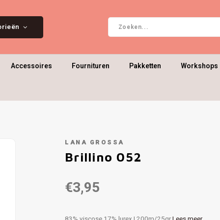
orieën
Accessoires
Fournituren
Pakketten
Workshops 
LANA GROSSA
Brillino 052
€3,95
83% viscose 17% lurex | 200m/25gr
Lees meer