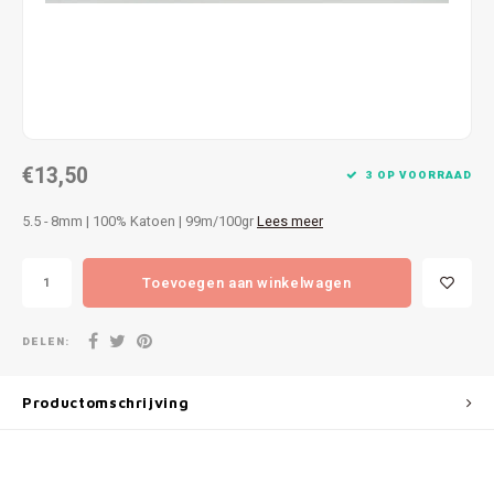
Patches
Sterr
Repareren
Colour
Ritsen
Ton-s
€13,50
Spelden en vastmaken
iWool
3 OP VOORRAAD
5.5 - 8mm | 100% Katoen | 99m/100gr
Lees meer
Overige fournituren
Grote
Toevoegen aan winkelwagen
Boter
Per L
DELEN:
Kabel
Productomschrijving