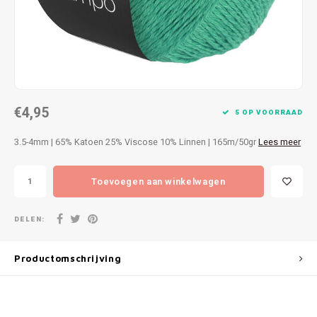
Patches
Sterr
Repareren
Colour
Ritsen
Ton-s
€4,95
Spelden en vastmaken
iWool
5 OP VOORRAAD
3.5-4mm | 65% Katoen 25% Viscose 10% Linnen | 165m/50gr
Lees meer
Overige fournituren
Grote
Toevoegen aan winkelwagen
Boter
Per L
DELEN:
Kabel
Productomschrijving