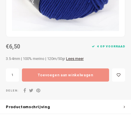
Patches
Sterr
Repareren
Colour
Ritsen
Ton-s
€6,50
Spelden en vastmaken
iWool
4 OP VOORRAAD
3.5-4mm | 100% merino | 120m/50gr
Lees meer
Overige fournituren
Grote
Toevoegen aan winkelwagen
Boter
Per L
DELEN:
Kabel
Productomschrijving