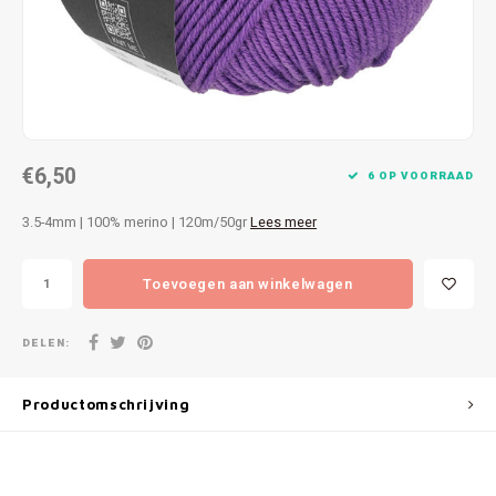
Patches
Sterr
Repareren
Colour
Ritsen
Ton-s
€6,50
Spelden en vastmaken
iWool
6 OP VOORRAAD
3.5-4mm | 100% merino | 120m/50gr
Lees meer
Overige fournituren
Grote
Toevoegen aan winkelwagen
Boter
Per L
DELEN:
Kabel
Productomschrijving