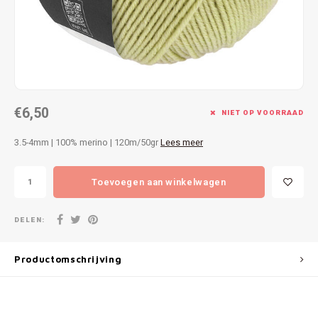
Patches
Sterr
Repareren
Colour
Ritsen
Ton-s
€6,50
Spelden en vastmaken
iWool
NIET OP VOORRAAD
3.5-4mm | 100% merino | 120m/50gr
Lees meer
Overige fournituren
Grote
Toevoegen aan winkelwagen
Boter
Per L
DELEN:
Kabel
Productomschrijving